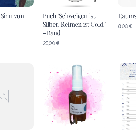
 Sinn von
Buch "Schweigen ist
Raums
Silber. Reimen ist Gold."
8,00
€
- Band 1
25,90
€