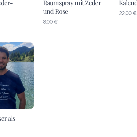
eder-
Raumspray mit Zeder
Kalen
und Rose
22,00
€
8,00
€
er als