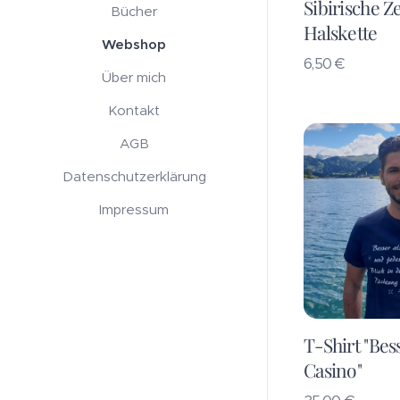
Sibirische Z
Bücher
Halskette
Webshop
6,50
€
Über mich
Kontakt
AGB
Datenschutzerklärung
Impressum
T-Shirt "Bess
Casino"