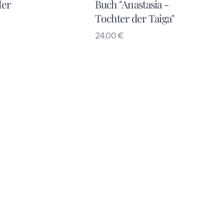
der
Buch "Anastasia -
Tochter der Taiga"
24,00
€