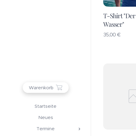
T-Shirt "Der
Wasser"
35,00
€
Warenkorb
Startseite
Neues
Termine